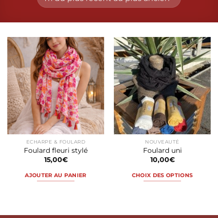
ECHARPE & FOULARD
NOUVEAUTÉ
Foulard fleuri stylé
Foulard uni
15,00
€
10,00
€
AJOUTER AU PANIER
CHOIX DES OPTIONS
Ce
produit
a
plusieurs