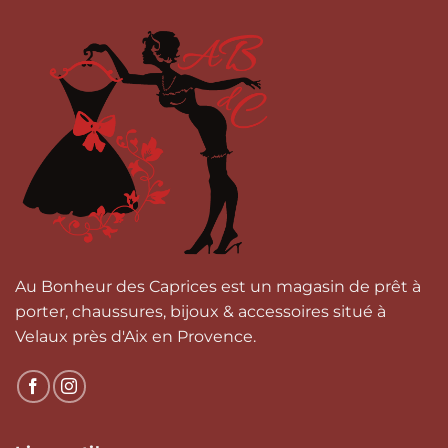
variations.
Les
options
peuvent
être
choisies
sur
la
page
du
produit
Au Bonheur des Caprices est un magasin de prêt à
porter, chaussures, bijoux & accessoires situé à
Velaux près d'Aix en Provence.