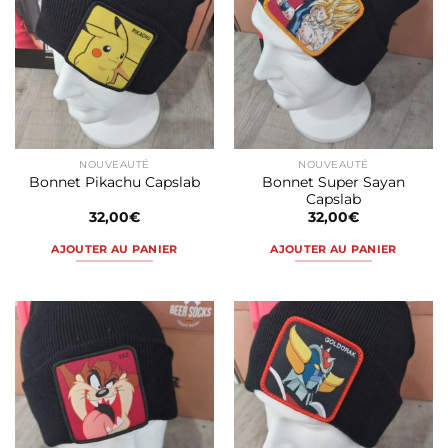
variations.
Les
options
peuvent
être
choisies
sur
la
NOUVEAUTÉ
NOUVEAUTÉ
page
Bonnet Super Sayan
Bonnet Pikachu Capslab
du
Capslab
produit
32,00
€
32,00
€
AJOUTER AU PANIER
AJOUTER AU PANIER