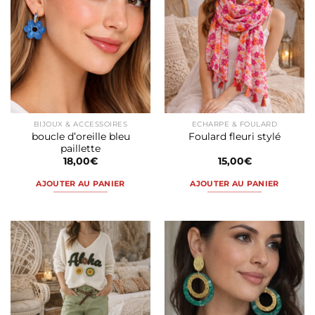
BIJOUX & ACCESSOIRES
ECHARPE & FOULARD
boucle d’oreille bleu
Foulard fleuri stylé
paillette
18,00
€
15,00
€
AJOUTER AU PANIER
AJOUTER AU PANIER