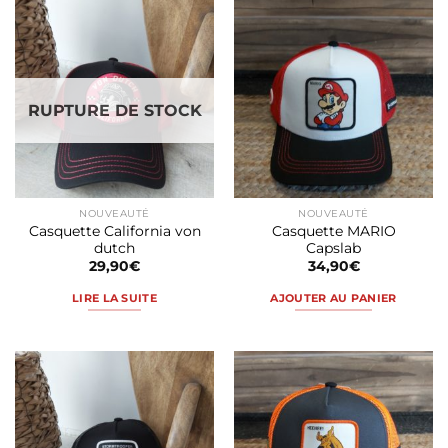
RUPTURE DE STOCK
NOUVEAUTÉ
NOUVEAUTÉ
Casquette California von
Casquette MARIO
dutch
Capslab
29,90
€
34,90
€
LIRE LA SUITE
AJOUTER AU PANIER