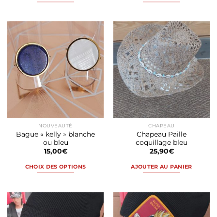
NOUVEAUTÉ
CHAPEAU
Bague « kelly » blanche
Chapeau Paille
ou bleu
coquillage bleu
15,00
€
25,90
€
CHOIX DES OPTIONS
AJOUTER AU PANIER
Ce
produit
a
plusieurs