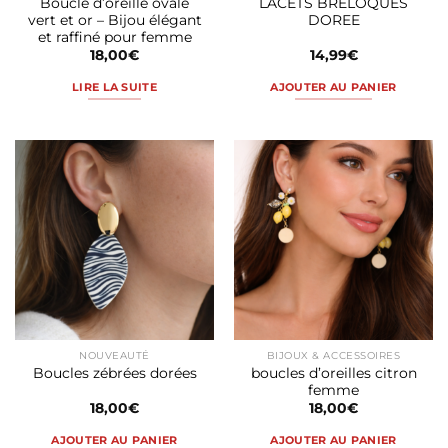
Boucle d’oreille ovale
LACETS BRELOQUES
vert et or – Bijou élégant
DOREE
et raffiné pour femme
18,00
€
14,99
€
LIRE LA SUITE
AJOUTER AU PANIER
NOUVEAUTÉ
BIJOUX & ACCESSOIRES
boucles d’oreilles citron
Boucles zébrées dorées
femme
18,00
€
18,00
€
AJOUTER AU PANIER
AJOUTER AU PANIER