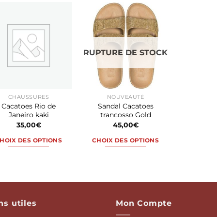
a
a
plusieurs
plusieurs
variations.
variations.
Les
Les
RUPTURE DE STOCK
options
options
peuvent
peuvent
être
être
choisies
choisies
CHAUSSURES
NOUVEAUTÉ
sur
sur
Cacatoes Rio de
Sandal Cacatoes
la
la
Janeiro kaki
trancosso Gold
page
page
35,00
€
45,00
€
du
du
HOIX DES OPTIONS
CHOIX DES OPTIONS
produit
produit
Ce
Ce
produit
produit
a
a
plusieurs
plusieurs
variations.
variations.
ns utiles
Mon Compte
Les
Les