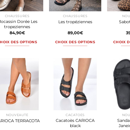
être
être
choisies
choisies
CHAUSSURES
CHAUSSURES
NOU
sur
sur
ocassin Dorée Les
Les tropéziennes
Sabot
la
la
tropeziennes
page
page
84,90
€
89,00
€
3
du
du
HOIX DES OPTIONS
CHOIX DES OPTIONS
CHOIX D
produit
produit
Ce
Ce
produit
produit
a
a
plusieurs
plusieurs
variations.
variations.
Les
Les
options
options
peuvent
peuvent
être
être
choisies
choisies
NOUVEAUTÉ
CACATOÈS
NOU
sur
sur
Cacatoès CARIOCA
Sandal
RIOCA TERRACOTA
la
la
black
Janei
page
page