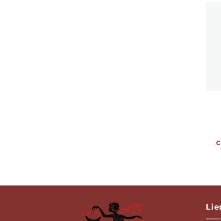
C
Lie