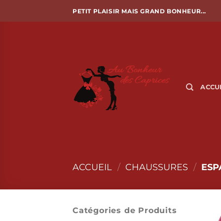
Passer
PETIT PLAISIR MAIS GRAND BONHEUR...
au
contenu
ACCU
ACCUEIL
/
CHAUSSURES
/
ESP
Catégories de Produits