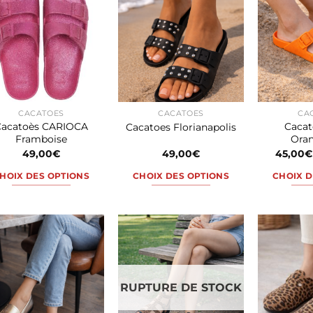
CACATOÈS
CACATOÈS
CA
Cacatoès CARIOCA
Cacat
Cacatoes Florianapolis
Framboise
Oran
49,00
€
49,00
€
45,00
€
HOIX DES OPTIONS
CHOIX DES OPTIONS
CHOIX D
Ce
Ce
produit
produit
a
a
plusieurs
plusieurs
variations.
variations.
Les
Les
RUPTURE DE STOCK
options
options
peuvent
peuvent