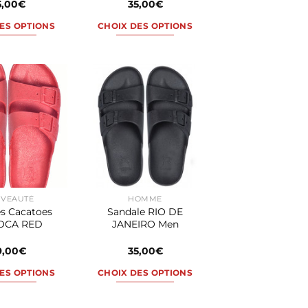
5,00
€
35,00
€
du
du
ES OPTIONS
CHOIX DES OPTIONS
produit
produit
Ce
Ce
produit
produit
a
a
plusieurs
plusieurs
variations.
variations.
Les
Les
options
options
peuvent
peuvent
être
être
choisies
choisies
VEAUTÉ
HOMME
sur
sur
s Cacatoes
Sandale RIO DE
la
la
OCA RED
JANEIRO Men
page
page
du
du
9,00
€
35,00
€
produit
produit
ES OPTIONS
CHOIX DES OPTIONS
Ce
Ce
produit
produit