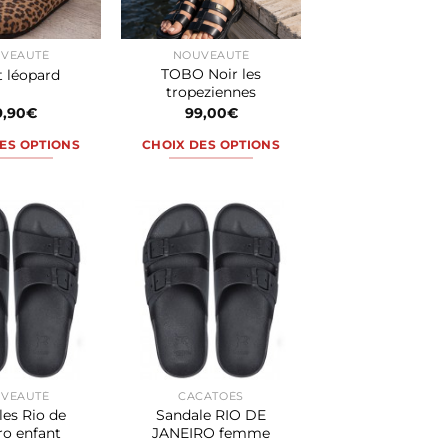
être
être
choisies
choisies
VEAUTÉ
NOUVEAUTÉ
sur
sur
TOBO Noir les
 léopard
la
la
tropeziennes
page
page
9,90
€
99,00
€
du
du
ES OPTIONS
CHOIX DES OPTIONS
produit
produit
Ce
Ce
produit
produit
a
a
plusieurs
plusieurs
variations.
variations.
Les
Les
options
options
peuvent
peuvent
être
être
choisies
choisies
VEAUTÉ
CACATOÈS
sur
sur
es Rio de
Sandale RIO DE
la
la
ro enfant
JANEIRO femme
page
page