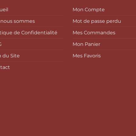
options
options
peuvent
peuvent
ueil
Mon Compte
être
être
 nous sommes
Mot de passe perdu
choisies
choisies
sur
sur
itique de Confidentialité
Mes Commandes
la
la
page
page
G
Mon Panier
du
du
n du Site
Mes Favoris
produit
produit
tact