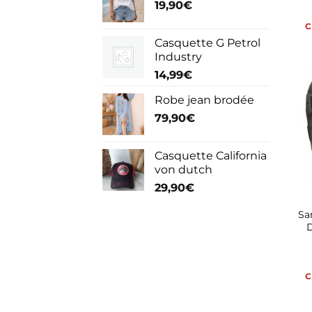
19,90
€
C
Casquette G Petrol
Industry
14,99
€
Robe jean brodée
79,90
€
Casquette California
von dutch
29,90
€
Sa
C