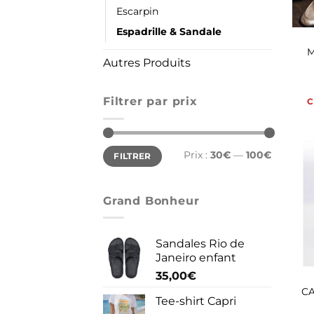
Escarpin
Espadrille & Sandale
M
Autres Produits
Filtrer par prix
C
Prix
Prix
Prix :
30€
—
100€
FILTRER
min
max
Grand Bonheur
Sandales Rio de
Janeiro enfant
35,00
€
CA
Tee-shirt Capri