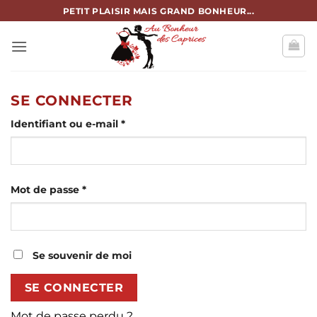
Passer
PETIT PLAISIR MAIS GRAND BONHEUR...
au
contenu
SE CONNECTER
Obligatoire
Identifiant ou e-mail
*
Obligatoire
Mot de passe
*
Se souvenir de moi
SE CONNECTER
Mot de passe perdu ?