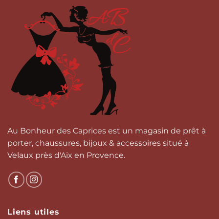
variations.
variations.
Les
Les
options
options
peuvent
peuvent
être
être
choisies
choisies
sur
sur
la
la
page
page
du
du
produit
produit
Au Bonheur des Caprices est un magasin de prêt à
porter, chaussures, bijoux & accessoires situé à
Velaux près d'Aix en Provence.
Liens utiles