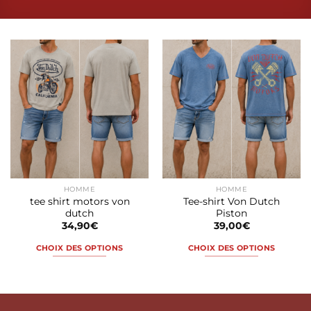
HOMME
HOMME
tee shirt motors von
Tee-shirt Von Dutch
dutch
Piston
34,90
€
39,00
€
CHOIX DES OPTIONS
CHOIX DES OPTIONS
Ce
Ce
produit
produit
a
a
plusieurs
plusieurs