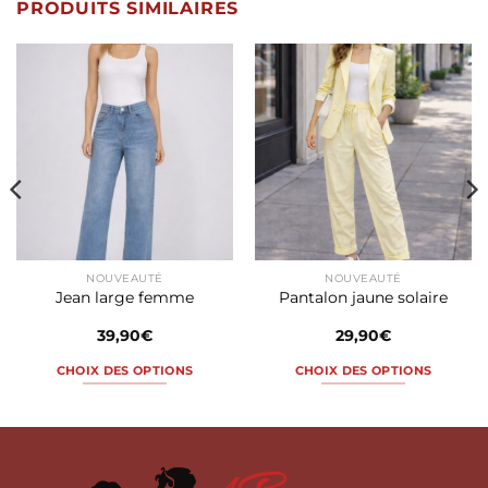
PRODUITS SIMILAIRES
NOUVEAUTÉ
NOUVEAUTÉ
Jean large femme
Pantalon jaune solaire
39,90
€
29,90
€
CHOIX DES OPTIONS
CHOIX DES OPTIONS
Ce
Ce
produit
produit
a
a
plusieurs
plusieurs
variations.
variations.