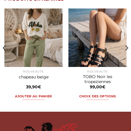
NOUVEAUTÉ
NOUVEAUTÉ
TOBO Noir les
chapeau beige
tropeziennes
39,90
€
99,00
€
AJOUTER AU PANIER
CHOIX DES OPTIONS
Ce
produit
a
plusieurs
variations.