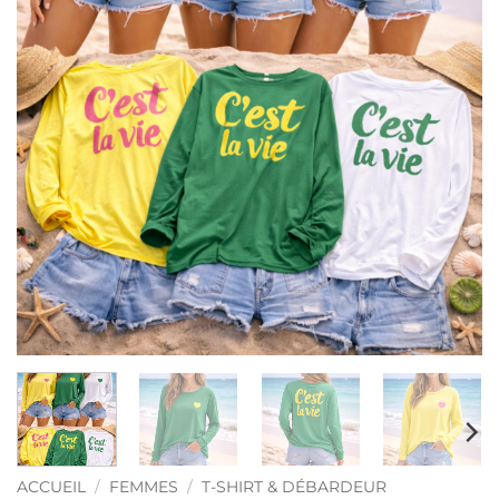
ACCUEIL
/
FEMMES
/
T-SHIRT & DÉBARDEUR