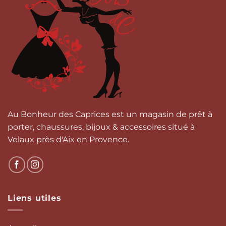
Les
options
peuvent
être
choisies
sur
la
page
du
produit
Au Bonheur des Caprices est un magasin de prêt à
porter, chaussures, bijoux & accessoires situé à
Velaux près d'Aix en Provence.
Liens utiles