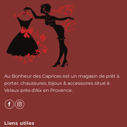
plusieurs
plusieurs
variations.
variations.
Les
Les
options
options
peuvent
peuvent
être
être
choisies
choisies
sur
sur
la
la
page
page
du
du
produit
produit
Au Bonheur des Caprices est un magasin de prêt à
porter, chaussures, bijoux & accessoires situé à
Velaux près d'Aix en Provence.
Liens utiles