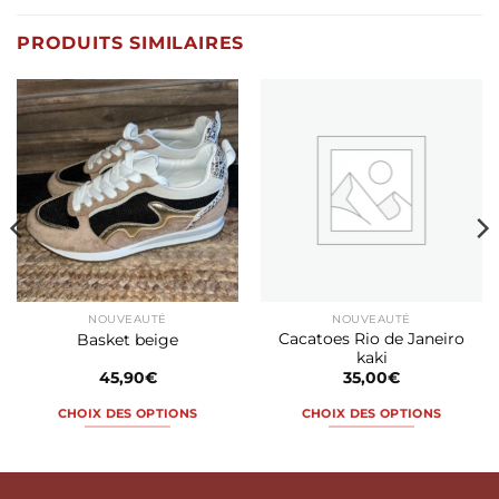
PRODUITS SIMILAIRES
NOUVEAUTÉ
NOUVEAUTÉ
Cacatoes Rio de Janeiro
Basket beige
kaki
45,90
€
35,00
€
CHOIX DES OPTIONS
CHOIX DES OPTIONS
Ce
Ce
produit
produit
a
a