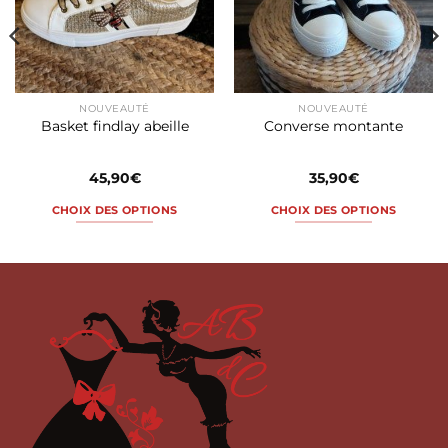
NOUVEAUTÉ
NOUVEAUTÉ
Basket findlay abeille
Converse montante
45,90
€
35,90
€
CHOIX DES OPTIONS
CHOIX DES OPTIONS
Ce
Ce
produit
produit
a
a
plusieurs
plusieurs
variations.
variations.
Les
Les
options
options
peuvent
peuvent
être
être
choisies
choisies
sur
sur