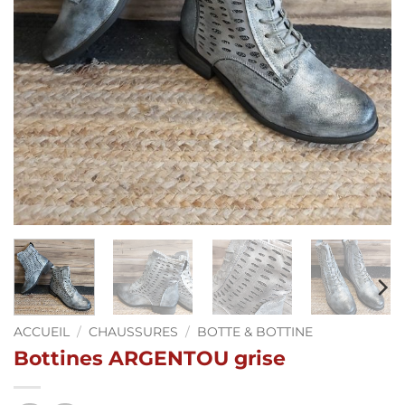
ACCUEIL
/
CHAUSSURES
/
BOTTE & BOTTINE
Bottines ARGENTOU grise