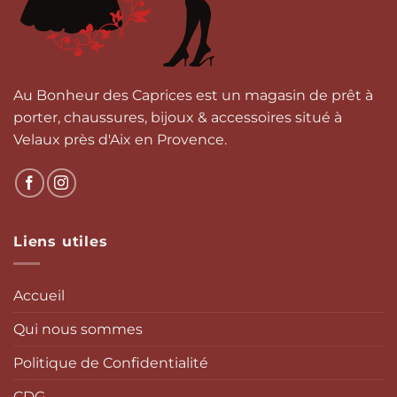
la
la
page
page
du
du
produit
produit
Au Bonheur des Caprices est un magasin de prêt à
porter, chaussures, bijoux & accessoires situé à
Velaux près d'Aix en Provence.
Liens utiles
Accueil
Qui nous sommes
Politique de Confidentialité
CDG