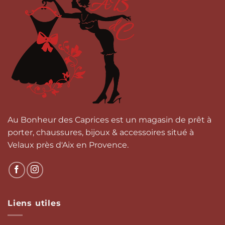
variations.
variations.
Les
Les
options
options
peuvent
peuvent
être
être
choisies
choisies
sur
sur
la
la
page
page
du
du
produit
produit
Au Bonheur des Caprices est un magasin de prêt à
porter, chaussures, bijoux & accessoires situé à
Velaux près d'Aix en Provence.
Liens utiles