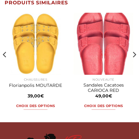
PRODUITS SIMILAIRES
CHAUSSURES
NOUVEAUTÉ
Sandales Cacatoes
Florianpolis MOUTARDE
CARIOCA RED
39,00
€
49,00
€
CHOIX DES OPTIONS
CHOIX DES OPTIONS
Ce
Ce
produit
produit
a
a
plusieurs
plusieurs